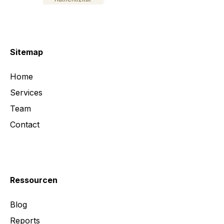
3
1
Bewertungen auf
1
Bewertung von
ProvenExpert.com
anderen Quelle
Sitemap
Blick aufs ProvenExpert-Profil werfen
17.04.2024
Home
Services
Team
Contact
Ressourcen
Blog
Reports