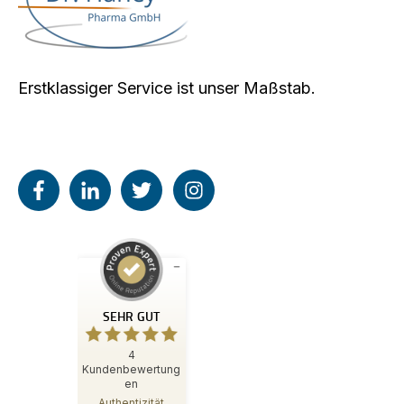
Erstklassiger Service ist unser Maßstab.
Kundenbewertungen und Erfahrungen zu
Dr. Haney Pharma GmbH
SEHR GUT
SEHR GUT
%
100
4
Kundenbewertung
Empfehlungen auf
en
ProvenExpert.com
5,00
/
4,76
Authentizität